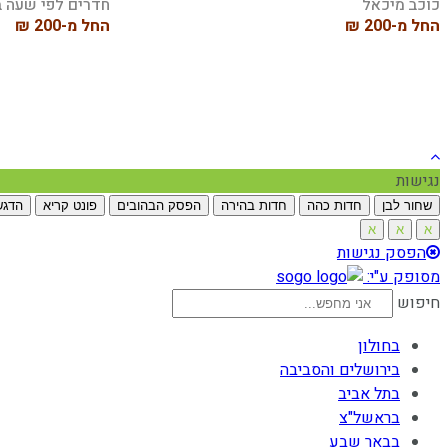
כוכב מיכאל
חדרים לפי שעה ב
החל מ-200 ₪
החל מ-200 ₪
נגישות
שחור לבן
חדות כהה
חדות בהירה
הפסק הבהובים
פונט קריא
הדגש
א
א
א
הפסק נגישות
מסופק ע"י:
חיפוש
בחולון
בירושלים והסביבה
בתל אביב
בראשל"צ
בבאר שבע