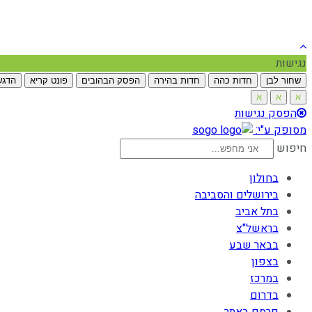
נגישות
שחור לבן
חדות כהה
חדות בהירה
הפסק הבהובים
פונט קריא
הדגש
א
א
א
הפסק נגישות
מסופק ע"י:
חיפוש
בחולון
בירושלים והסביבה
בתל אביב
בראשל"צ
בבאר שבע
בצפון
במרכז
בדרום
פרסם באתר