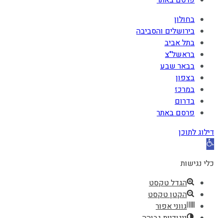
בחולון
בירושלים והסביבה
בתל אביב
בראשל"צ
בבאר שבע
בצפון
במרכז
בדרום
פרסם באתר
דילוג לתוכן
פתח
סרגל
כלי נגישות
נגישות
הגדל טקסט
הקטן טקסט
גווני אפור
ניגודיות גבוהה