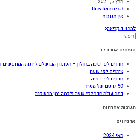
author:
Post
מרץ 5, 2021
published:
Post
Uncategorized
category:
Post
אין תגובות
comments:
50
להמשך קריאה
Search
גוונים
for:
של
פוסטים אחרונים
מטרו
חדרים לפי שעה בחולון – הפתרון המושלם לזוגות המחפשים פ
צימרים לפי שעה
חדרים לפי שעה
50 גוונים של מטרו
כמה עולה חדר לפי שעה ולכמה זמן ההשכרה
תגובות אחרונות
ארכיונים
מאי 2024