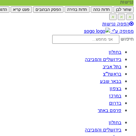
נגישות
שחור לבן
חדות כהה
חדות בהירה
הפסק הבהובים
פונט קריא
הדגש
א
א
א
הפסק נגישות
מסופק ע"י:
חיפוש
בחולון
בירושלים והסביבה
בתל אביב
בראשל"צ
בבאר שבע
בצפון
במרכז
בדרום
פרסם באתר
בחולון
בירושלים והסביבה