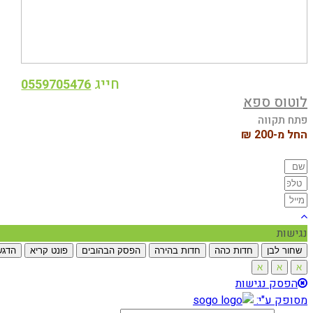
חייג
0559705476
לוטוס ספא
פתח תקווה
החל מ-200 ₪
נגישות
שחור לבן
חדות כהה
חדות בהירה
הפסק הבהובים
פונט קריא
הדגש
א
א
א
הפסק נגישות
מסופק ע"י: