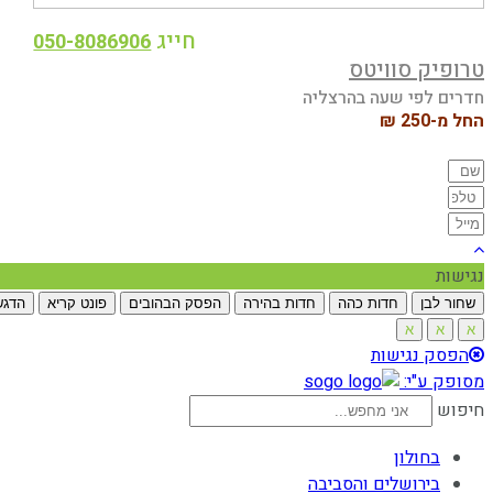
חייג
050-8086906
טרופיק סוויטס
חדרים לפי שעה בהרצליה
החל מ-250 ₪
נגישות
שחור לבן
חדות כהה
חדות בהירה
הפסק הבהובים
פונט קריא
הדגש
א
א
א
הפסק נגישות
מסופק ע"י:
חיפוש
בחולון
בירושלים והסביבה